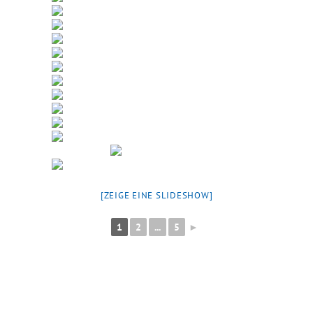
[ZEIGE EINE SLIDESHOW]
1
2
...
5
►